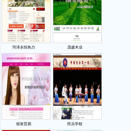
菏泽永恒热力
茂盛木业
假发贸易
民乐学校